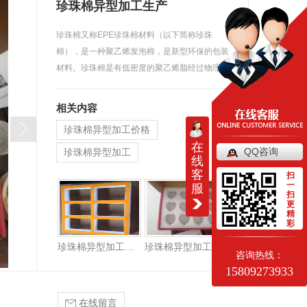
珍珠棉异型加工生产
珍珠棉又称EPE珍珠棉材料（以下简称珍珠
棉），是一种聚乙烯发泡棉，是新型环保的包装
材料。珍珠棉是有低密度的聚乙烯脂经过物理
发…
相关内容
珍珠棉异型加工价格
在
QQ咨询
珍珠棉异型加工
线
客
西安珍珠棉异型加工
扫
一
服
扫
更
精
彩
珍珠棉异型加工厂家
珍珠棉异型加工生产
咨询热线：
15809273933
在线留言