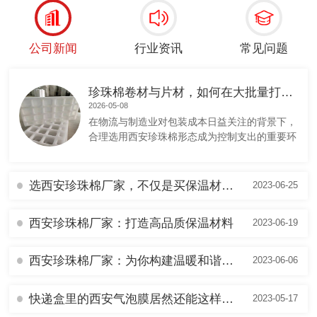
公司新闻
行业资讯
常见问题
珍珠棉卷材与片材，如何在大批量打包中实现包材成本的优化？
2026-05-08
在物流与制造业对包装成本日益关注的背景下，
合理选用西安珍珠棉形态成为控制支出的重要环
节。对于陕西地区的生产企业而言，在大批量打
包作业中，如何根据产品特性在珍珠棉卷材与片
材之间做出合适选择，直接关系到包材使用的经
选西安珍珠棉厂家，不仅是买保温材料更是选 服务
2023-06-25
济性。珍珠棉卷材通常适用于形状规则、尺寸统
一的产品连续包装场景。其优势在于可配合自动
西安珍珠棉厂家：打造高品质保温材料
2023-06-19
化设备进行连续裁切和包裹，...
西安珍珠棉厂家：为你构建温暖和谐的空间
2023-06-06
快递盒里的西安气泡膜居然还能这样用？
2023-05-17